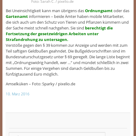
Foto: Sarah C. / pixelio.de
Bei Uneinsichtigkeit kann man übrigens das
Ordnungsamt
oder das
Gartenam
t
informieren – beide Ämter haben mobile Mitarbeiter,
die sich auch um den Schutz von Tieren und Pflanzen kümmern und
der Sache meist schnell nachgehen. Sie sind
berechtigt die
Fortsetzung der gesetzwidrigen Arbeiten unter
Strafandrohung zu untersagen.
Verstöße gegen den § 39 kommen zur Anzeige und werden mit zum
Teil saftigen Geldbußen geahndet. Die Bußgeldvorschriften sind im
Bundesnaturschutzgesetz unter § 69 geregelt. Die lange Liste beginnt
mit „Ordnungswidrig handelt, wer …“ und mündet schließlich in zwei
Summen. Für einige Vergehen sind danach Geldbußen bis zu
fünfzigtausend Euro möglich.
Amselküken – Foto: Sparky / pixelio.de
10. März 2016